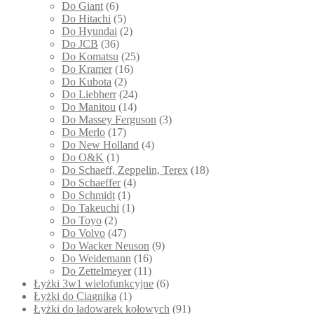
Do Giant
(6)
Do Hitachi
(5)
Do Hyundai
(2)
Do JCB
(36)
Do Komatsu
(25)
Do Kramer
(16)
Do Kubota
(2)
Do Liebherr
(24)
Do Manitou
(14)
Do Massey Ferguson
(3)
Do Merlo
(17)
Do New Holland
(4)
Do O&K
(1)
Do Schaeff, Zeppelin, Terex
(18)
Do Schaeffer
(4)
Do Schmidt
(1)
Do Takeuchi
(1)
Do Toyo
(2)
Do Volvo
(47)
Do Wacker Neuson
(9)
Do Weidemann
(16)
Do Zettelmeyer
(11)
Łyżki 3w1 wielofunkcyjne
(6)
Łyżki do Ciągnika
(1)
Łyżki do ładowarek kołowych
(91)