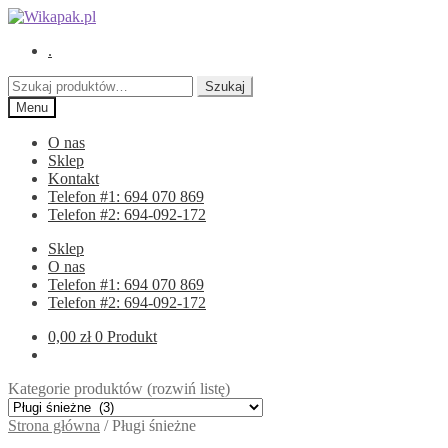
Przejdź
Przejdź
do
do
.
nawigacji
treści
Szukaj:
Szukaj
Menu
O nas
Sklep
Kontakt
Telefon #1: 694 070 869
Telefon #2: 694-092-172
Sklep
O nas
Telefon #1: 694 070 869
Telefon #2: 694-092-172
0,00
zł
0 Produkt
Kategorie produktów (rozwiń listę)
Strona główna
/
Pługi śnieżne