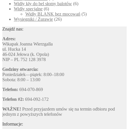
Widły kły do bel słomy balotów
(6)
Widły specjalne
(6)
Widły BLANK bez mocowań
(5)
Wysięgniki / Żurawie
(26)
Znajdź nas:
Adres:
Wikapak Joanna Wierzgalla
ul. Hucka 14
46-024 Jełowa (k. Opola)
NIP – PL 752 128 3978
Godziny otwarcia:
Poniedziałek—piątek: 8:00–18:00
Sobota: 8:00 – 13:00
Telefon:
694-070-869
Telefon #2:
694-092-172
WAŻNE!
Przed przyjazdem umów się na termin odbioru pod
jednym z powyższych telefonów
Informacje: