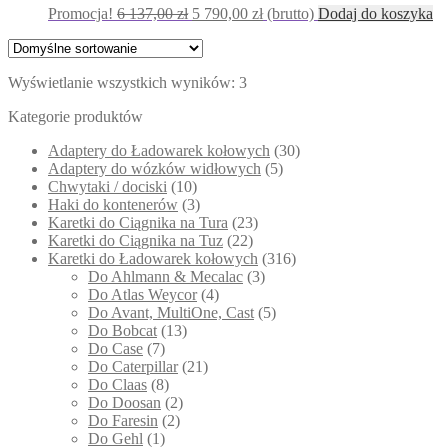
Pierwotna
Aktualna
Promocja!
6 137,00
zł
5 790,00
zł
(brutto)
Dodaj do koszyka
cena
cena
wynosiła:
wynosi:
6
5
Wyświetlanie wszystkich wyników: 3
137,00 zł.
790,00 zł.
Kategorie produktów
Adaptery do Ładowarek kołowych
(30)
Adaptery do wózków widłowych
(5)
Chwytaki / dociski
(10)
Haki do kontenerów
(3)
Karetki do Ciągnika na Tura
(23)
Karetki do Ciągnika na Tuz
(22)
Karetki do Ładowarek kołowych
(316)
Do Ahlmann & Mecalac
(3)
Do Atlas Weycor
(4)
Do Avant, MultiOne, Cast
(5)
Do Bobcat
(13)
Do Case
(7)
Do Caterpillar
(21)
Do Claas
(8)
Do Doosan
(2)
Do Faresin
(2)
Do Gehl
(1)