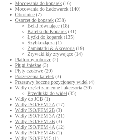
Mocowania do koparek
(16)
Mocowania do Ładowarek
(140)
Obrotnice
(7)
Osprzęt do koparek
(238)
Belki równające
(18)
Karetki do Koparek
(31)
Łyżki do koparek
(135)
Szybkozłącza
(1)
Zamiatarki & Akcesoria
(19)
Zrywaki kły zrywające
(14)
Platformy robocze
(2)
Pługi śnieżne
(3)
Płyty czołowe
(29)
Poszerzenia karetek
(3)
Przesuwy boczne pozycjonery wideł
(4)
Widły części zamienne i akcesoria
(39)
Przedłużki do wideł
(35)
Widły do JCB
(1)
Widły ISO/FEM 2A
(17)
Widły ISO/FEM 2B
(3)
Widły ISO/FEM 3A
(21)
Widły ISO/FEM 3B
(3)
Widły ISO/FEM 4A
(12)
Widły ISO/FEM 4B
(1)
Widły ISO/FEM 5
(1)