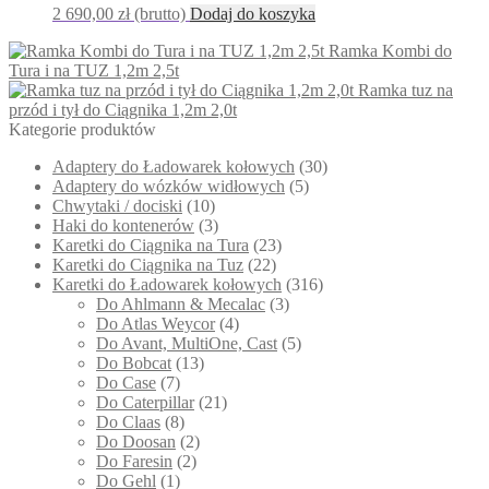
2 690,00
zł
(brutto)
Dodaj do koszyka
Ramka Kombi do
Tura i na TUZ 1,2m 2,5t
Ramka tuz na
przód i tył do Ciągnika 1,2m 2,0t
Kategorie produktów
Adaptery do Ładowarek kołowych
(30)
Adaptery do wózków widłowych
(5)
Chwytaki / dociski
(10)
Haki do kontenerów
(3)
Karetki do Ciągnika na Tura
(23)
Karetki do Ciągnika na Tuz
(22)
Karetki do Ładowarek kołowych
(316)
Do Ahlmann & Mecalac
(3)
Do Atlas Weycor
(4)
Do Avant, MultiOne, Cast
(5)
Do Bobcat
(13)
Do Case
(7)
Do Caterpillar
(21)
Do Claas
(8)
Do Doosan
(2)
Do Faresin
(2)
Do Gehl
(1)