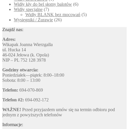
Widły kły do bel słomy balotów
(6)
Widły specjalne
(7)
Widły BLANK bez mocowań
(5)
Wysięgniki / Żurawie
(26)
Znajdź nas:
Adres:
Wikapak Joanna Wierzgalla
ul. Hucka 14
46-024 Jełowa (k. Opola)
NIP – PL 752 128 3978
Godziny otwarcia:
Poniedziałek—piątek: 8:00–18:00
Sobota: 8:00 – 13:00
Telefon:
694-070-869
Telefon #2:
694-092-172
WAŻNE!
Przed przyjazdem umów się na termin odbioru pod
jednym z powyższych telefonów
Informacje: