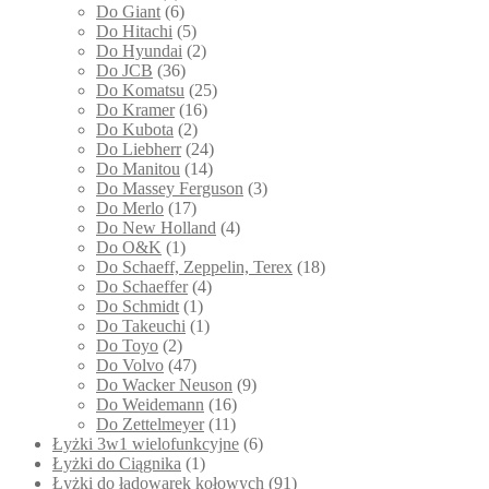
Do Giant
(6)
Do Hitachi
(5)
Do Hyundai
(2)
Do JCB
(36)
Do Komatsu
(25)
Do Kramer
(16)
Do Kubota
(2)
Do Liebherr
(24)
Do Manitou
(14)
Do Massey Ferguson
(3)
Do Merlo
(17)
Do New Holland
(4)
Do O&K
(1)
Do Schaeff, Zeppelin, Terex
(18)
Do Schaeffer
(4)
Do Schmidt
(1)
Do Takeuchi
(1)
Do Toyo
(2)
Do Volvo
(47)
Do Wacker Neuson
(9)
Do Weidemann
(16)
Do Zettelmeyer
(11)
Łyżki 3w1 wielofunkcyjne
(6)
Łyżki do Ciągnika
(1)
Łyżki do ładowarek kołowych
(91)