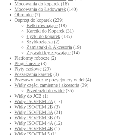
Mocowania do koparek
(16)
Mocowania do Ładowarek
(140)
Obrotnice
(7)
Osprzęt do koparek
(239)
Belki równające
(18)
Karetki do Koparek
(31)
Łyżki do koparek
(135)
Szybkozłącza
(2)
Zamiatarki & Akcesoria
(19)
Zrywaki kły zrywające
(14)
Platformy robocze
(2)
Pługi śnieżne
(3)
Płyty czołowe
(29)
Poszerzenia karetek
(3)
Przesuwy boczne pozycjonery wideł
(4)
Widły części zamienne i akcesoria
(39)
Przedłużki do wideł
(35)
Widły do JCB
(1)
Widły ISO/FEM 2A
(17)
Widły ISO/FEM 2B
(3)
Widły ISO/FEM 3A
(21)
Widły ISO/FEM 3B
(3)
Widły ISO/FEM 4A
(12)
Widły ISO/FEM 4B
(1)
Widły ISO/FEM 5
(1)