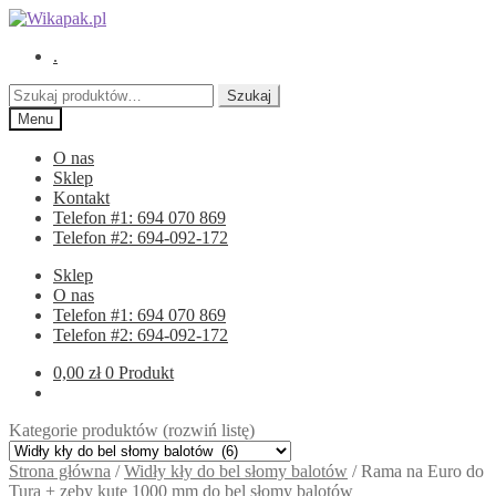
Przejdź
Przejdź
do
do
.
nawigacji
treści
Szukaj:
Szukaj
Menu
O nas
Sklep
Kontakt
Telefon #1: 694 070 869
Telefon #2: 694-092-172
Sklep
O nas
Telefon #1: 694 070 869
Telefon #2: 694-092-172
0,00
zł
0 Produkt
Kategorie produktów (rozwiń listę)
Strona główna
/
Widły kły do bel słomy balotów
/
Rama na Euro do
Tura + zęby kute 1000 mm do bel słomy balotów