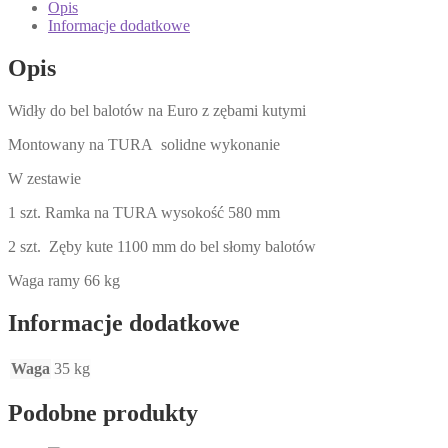
zęby
Opis
kute
Informacje dodatkowe
1000
mm
Opis
do
bel
Widły do bel balotów na Euro z zębami kutymi
słomy
balotów
Montowany na TURA solidne wykonanie
W zestawie
1 szt. Ramka na TURA wysokość 580 mm
2 szt. Zęby kute 1100 mm do bel słomy balotów
Waga ramy 66 kg
Informacje dodatkowe
Waga
35 kg
Podobne produkty