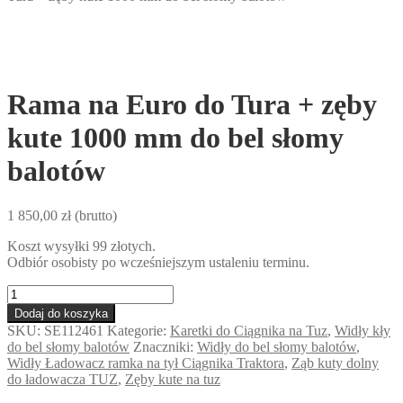
Rama na Euro do Tura + zęby
kute 1000 mm do bel słomy
balotów
1 850,00
zł
(brutto)
Koszt wysyłki 99 złotych.
Odbiór osobisty po wcześniejszym ustaleniu terminu.
ilość
Rama
Dodaj do koszyka
na
SKU:
SE112461
Kategorie:
Karetki do Ciągnika na Tuz
,
Widły kły
Euro
do bel słomy balotów
Znaczniki:
Widły do bel słomy balotów
,
do
Widły Ładowacz ramka na tył Ciągnika Traktora
,
Ząb kuty dolny
Tura
do ładowacza TUZ
,
Zęby kute na tuz
+