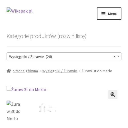
Przejdź
Przejdź
Menu
do
do
nawigacji
treści
Sklep
Kategorie produktów (rozwiń listę)
O nas
Wysięgniki / Żurawie (26)
×
Telefon #1: 694 070 869
Strona główna
Wysięgniki / Żurawie
Żuraw 3t do Merlo
Telefon #2: 694-092-172