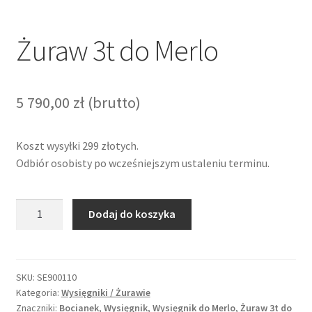
Żuraw 3t do Merlo
5 790,00
zł
(brutto)
Koszt wysyłki 299 złotych.
Odbiór osobisty po wcześniejszym ustaleniu terminu.
ilość
Dodaj do koszyka
Żuraw
3t
do
Merlo
SKU:
SE900110
Kategoria:
Wysięgniki / Żurawie
Znaczniki:
Bocianek
,
Wysięgnik
,
Wysięgnik do Merlo
,
Żuraw 3t do