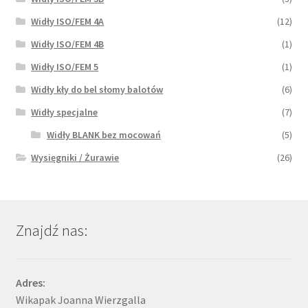
Widły ISO/FEM 4A
(12)
Widły ISO/FEM 4B
(1)
Widły ISO/FEM 5
(1)
Widły kły do bel słomy balotów
(6)
Widły specjalne
(7)
Widły BLANK bez mocowań
(5)
Wysięgniki / Żurawie
(26)
Znajdź nas:
Adres:
Wikapak Joanna Wierzgalla