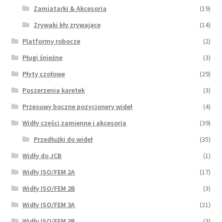
Zamiatarki & Akcesoria
(19)
Zrywaki kły zrywające
(14)
Platformy robocze
(2)
Pługi śnieżne
(3)
Płyty czołowe
(29)
Poszerzenia karetek
(3)
Przesuwy boczne pozycjonery wideł
(4)
Widły części zamienne i akcesoria
(39)
Przedłużki do wideł
(35)
Widły do JCB
(1)
Widły ISO/FEM 2A
(17)
Widły ISO/FEM 2B
(3)
Widły ISO/FEM 3A
(21)
Widły ISO/FEM 3B
(3)