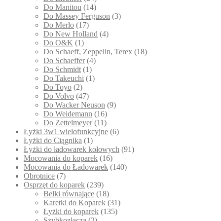
Do Manitou
(14)
Do Massey Ferguson
(3)
Do Merlo
(17)
Do New Holland
(4)
Do O&K
(1)
Do Schaeff, Zeppelin, Terex
(18)
Do Schaeffer
(4)
Do Schmidt
(1)
Do Takeuchi
(1)
Do Toyo
(2)
Do Volvo
(47)
Do Wacker Neuson
(9)
Do Weidemann
(16)
Do Zettelmeyer
(11)
Łyżki 3w1 wielofunkcyjne
(6)
Łyżki do Ciągnika
(1)
Łyżki do ładowarek kołowych
(91)
Mocowania do koparek
(16)
Mocowania do Ładowarek
(140)
Obrotnice
(7)
Osprzęt do koparek
(239)
Belki równające
(18)
Karetki do Koparek
(31)
Łyżki do koparek
(135)
Szybkozłącza
(2)