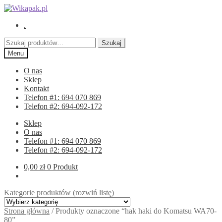
Przejdź
Przejdź
do
do
.
nawigacji
treści
Szukaj:
Szukaj
Menu
O nas
Sklep
Kontakt
Telefon #1: 694 070 869
Telefon #2: 694-092-172
Sklep
O nas
Telefon #1: 694 070 869
Telefon #2: 694-092-172
0,00
zł
0 Produkt
Kategorie produktów (rozwiń listę)
Strona główna
/
Produkty oznaczone “hak haki do Komatsu WA70-
80”