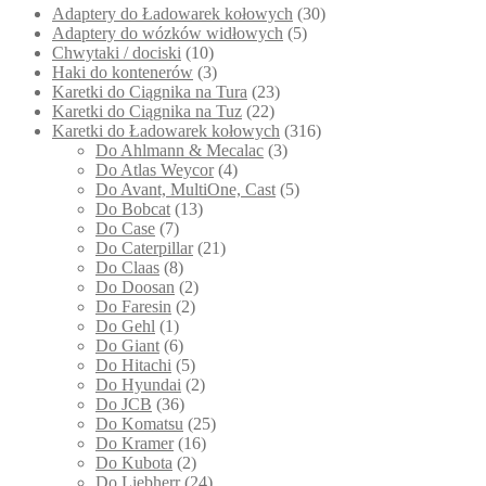
Adaptery do Ładowarek kołowych
(30)
Adaptery do wózków widłowych
(5)
Chwytaki / dociski
(10)
Haki do kontenerów
(3)
Karetki do Ciągnika na Tura
(23)
Karetki do Ciągnika na Tuz
(22)
Karetki do Ładowarek kołowych
(316)
Do Ahlmann & Mecalac
(3)
Do Atlas Weycor
(4)
Do Avant, MultiOne, Cast
(5)
Do Bobcat
(13)
Do Case
(7)
Do Caterpillar
(21)
Do Claas
(8)
Do Doosan
(2)
Do Faresin
(2)
Do Gehl
(1)
Do Giant
(6)
Do Hitachi
(5)
Do Hyundai
(2)
Do JCB
(36)
Do Komatsu
(25)
Do Kramer
(16)
Do Kubota
(2)
Do Liebherr
(24)