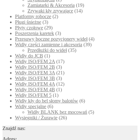
Zamiatarki & Akcesoria
(19)
Zrywaki kły zrywające
(14)
Platformy robocze
(2)
Pługi śnieżne
(3)
Płyty czołowe
(29)
Poszerzenia karetek
(3)
Przesuwy boczne pozycjonery wideł
(4)
Widły części zamienne i akcesoria
(39)
Przedłużki do wideł
(35)
Widły do JCB
(1)
Widły ISO/FEM 2A
(17)
Widły ISO/FEM 2B
(3)
Widły ISO/FEM 3A
(21)
Widły ISO/FEM 3B
(3)
Widły ISO/FEM 4A
(12)
Widły ISO/FEM 4B
(1)
Widły ISO/FEM 5
(1)
Widły kły do bel słomy balotów
(6)
Widły specjalne
(6)
Widły BLANK bez mocowań
(5)
Wysięgniki / Żurawie
(26)
Znajdź nas:
Adres: