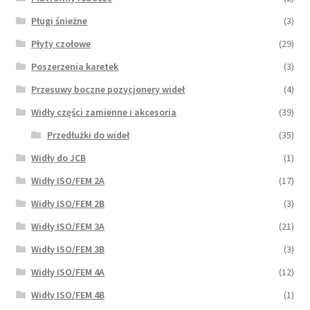
Pługi śnieżne
(3)
Płyty czołowe
(29)
Poszerzenia karetek
(3)
Przesuwy boczne pozycjonery wideł
(4)
Widły części zamienne i akcesoria
(39)
Przedłużki do wideł
(35)
Widły do JCB
(1)
Widły ISO/FEM 2A
(17)
Widły ISO/FEM 2B
(3)
Widły ISO/FEM 3A
(21)
Widły ISO/FEM 3B
(3)
Widły ISO/FEM 4A
(12)
Widły ISO/FEM 4B
(1)