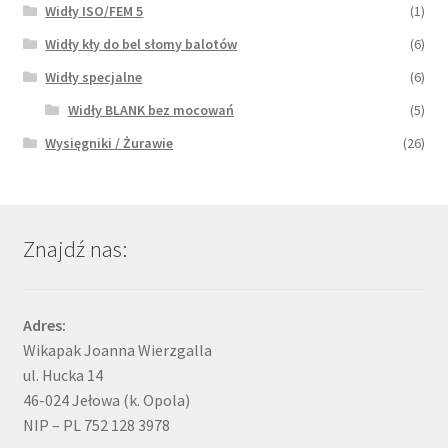
Widły ISO/FEM 5
(1)
Widły kły do bel słomy balotów
(6)
Widły specjalne
(6)
Widły BLANK bez mocowań
(5)
Wysięgniki / Żurawie
(26)
Znajdź nas:
Adres:
Wikapak Joanna Wierzgalla
ul. Hucka 14
46-024 Jełowa (k. Opola)
NIP – PL 752 128 3978