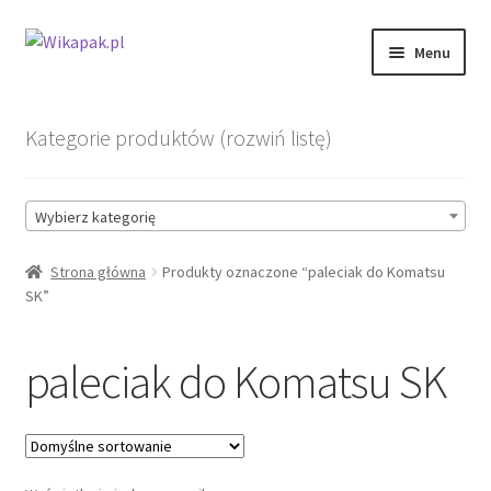
Przejdź
Przejdź
Menu
do
do
nawigacji
treści
Sklep
Kategorie produktów (rozwiń listę)
O nas
Wybierz kategorię
Telefon #1: 694 070 869
Strona główna
Produkty oznaczone “paleciak do Komatsu
Telefon #2: 694-092-172
SK”
paleciak do Komatsu SK