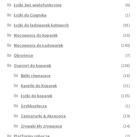
Łyżki 3w1 wielofunkcyjne
(6)
Łyżki do Ciągnika
(1)
Łyżki do ładowarek kołowych
(91)
Mocowania do koparek
(16)
Mocowania do Ładowarek
(140)
Obrotnice
(7)
Osprzęt do koparek
(238)
Belki równające
(18)
Karetki do Koparek
(31)
Łyżki do koparek
(135)
Szybkozłącza
(1)
Zamiatarki & Akcesoria
(19)
Zrywaki kły zrywające
(14)
Platformy robocze
(2)