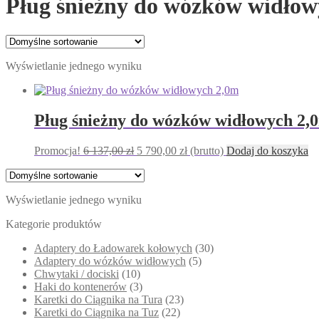
Pług śnieżny do wózków widło
Wyświetlanie jednego wyniku
Pług śnieżny do wózków widłowych 2,
Pierwotna
Aktualna
Promocja!
6 137,00
zł
5 790,00
zł
(brutto)
Dodaj do koszyka
cena
cena
wynosiła:
wynosi:
6
5
Wyświetlanie jednego wyniku
137,00 zł.
790,00 zł.
Kategorie produktów
Adaptery do Ładowarek kołowych
(30)
Adaptery do wózków widłowych
(5)
Chwytaki / dociski
(10)
Haki do kontenerów
(3)
Karetki do Ciągnika na Tura
(23)
Karetki do Ciągnika na Tuz
(22)