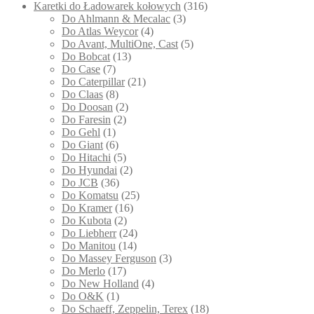
Karetki do Ładowarek kołowych
(316)
Do Ahlmann & Mecalac
(3)
Do Atlas Weycor
(4)
Do Avant, MultiOne, Cast
(5)
Do Bobcat
(13)
Do Case
(7)
Do Caterpillar
(21)
Do Claas
(8)
Do Doosan
(2)
Do Faresin
(2)
Do Gehl
(1)
Do Giant
(6)
Do Hitachi
(5)
Do Hyundai
(2)
Do JCB
(36)
Do Komatsu
(25)
Do Kramer
(16)
Do Kubota
(2)
Do Liebherr
(24)
Do Manitou
(14)
Do Massey Ferguson
(3)
Do Merlo
(17)
Do New Holland
(4)
Do O&K
(1)
Do Schaeff, Zeppelin, Terex
(18)