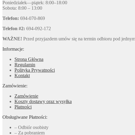
Poniedziałek—piątek: 8:00–18:00
Sobota: 8:00 – 13:00
Telefon:
694-070-869
Telefon #2:
694-092-172
WAŻNE!
Przed przyjazdem umów się na termin odbioru pod jedny
Informacje:
Strona Główna
Regulamin
Polityka Prywatności
Kontakt
Zamówienie:
Zamówienie
Koszty dostawy oraz wysyłka
Płatności
Obsługiwane Płatności:
– Odbiór osobisty
– Za pobraniem