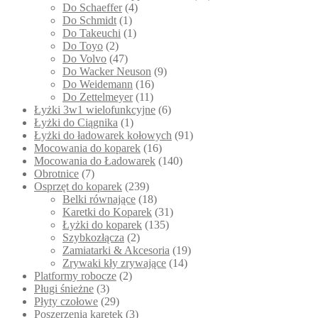
Do Schaeffer
(4)
Do Schmidt
(1)
Do Takeuchi
(1)
Do Toyo
(2)
Do Volvo
(47)
Do Wacker Neuson
(9)
Do Weidemann
(16)
Do Zettelmeyer
(11)
Łyżki 3w1 wielofunkcyjne
(6)
Łyżki do Ciągnika
(1)
Łyżki do ładowarek kołowych
(91)
Mocowania do koparek
(16)
Mocowania do Ładowarek
(140)
Obrotnice
(7)
Osprzęt do koparek
(239)
Belki równające
(18)
Karetki do Koparek
(31)
Łyżki do koparek
(135)
Szybkozłącza
(2)
Zamiatarki & Akcesoria
(19)
Zrywaki kły zrywające
(14)
Platformy robocze
(2)
Pługi śnieżne
(3)
Płyty czołowe
(29)
Poszerzenia karetek
(3)