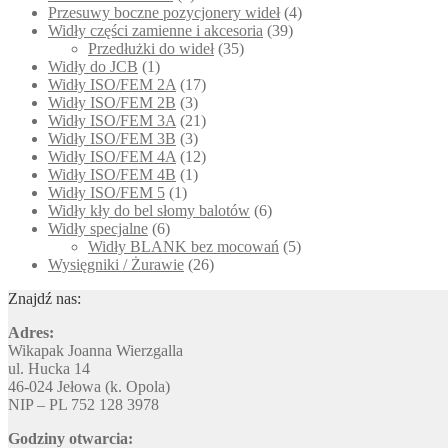
Przesuwy boczne pozycjonery wideł
(4)
Widły części zamienne i akcesoria
(39)
Przedłużki do wideł
(35)
Widły do JCB
(1)
Widły ISO/FEM 2A
(17)
Widły ISO/FEM 2B
(3)
Widły ISO/FEM 3A
(21)
Widły ISO/FEM 3B
(3)
Widły ISO/FEM 4A
(12)
Widły ISO/FEM 4B
(1)
Widły ISO/FEM 5
(1)
Widły kły do bel słomy balotów
(6)
Widły specjalne
(6)
Widły BLANK bez mocowań
(5)
Wysięgniki / Żurawie
(26)
Znajdź nas:
Adres:
Wikapak Joanna Wierzgalla
ul. Hucka 14
46-024 Jełowa (k. Opola)
NIP – PL 752 128 3978
Godziny otwarcia: