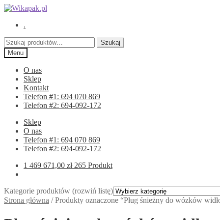
Przejdź
Przejdź
do
do
.
nawigacji
treści
Szukaj:
Szukaj
Menu
O nas
Sklep
Kontakt
Telefon #1: 694 070 869
Telefon #2: 694-092-172
Sklep
O nas
Telefon #1: 694 070 869
Telefon #2: 694-092-172
1 469 671,00
zł
265 Produkt
Kategorie produktów (rozwiń listę)
Strona główna
/
Produkty oznaczone “Pług śnieżny do wózków wid