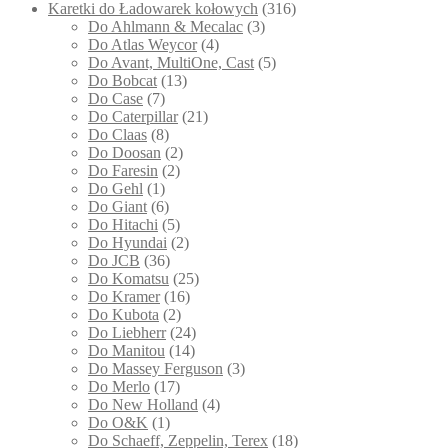
Karetki do Ładowarek kołowych
(316)
Do Ahlmann & Mecalac
(3)
Do Atlas Weycor
(4)
Do Avant, MultiOne, Cast
(5)
Do Bobcat
(13)
Do Case
(7)
Do Caterpillar
(21)
Do Claas
(8)
Do Doosan
(2)
Do Faresin
(2)
Do Gehl
(1)
Do Giant
(6)
Do Hitachi
(5)
Do Hyundai
(2)
Do JCB
(36)
Do Komatsu
(25)
Do Kramer
(16)
Do Kubota
(2)
Do Liebherr
(24)
Do Manitou
(14)
Do Massey Ferguson
(3)
Do Merlo
(17)
Do New Holland
(4)
Do O&K
(1)
Do Schaeff, Zeppelin, Terex
(18)