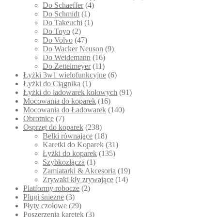
Do Schaeffer
(4)
Do Schmidt
(1)
Do Takeuchi
(1)
Do Toyo
(2)
Do Volvo
(47)
Do Wacker Neuson
(9)
Do Weidemann
(16)
Do Zettelmeyer
(11)
Łyżki 3w1 wielofunkcyjne
(6)
Łyżki do Ciągnika
(1)
Łyżki do ładowarek kołowych
(91)
Mocowania do koparek
(16)
Mocowania do Ładowarek
(140)
Obrotnice
(7)
Osprzęt do koparek
(238)
Belki równające
(18)
Karetki do Koparek
(31)
Łyżki do koparek
(135)
Szybkozłącza
(1)
Zamiatarki & Akcesoria
(19)
Zrywaki kły zrywające
(14)
Platformy robocze
(2)
Pługi śnieżne
(3)
Płyty czołowe
(29)
Poszerzenia karetek
(3)