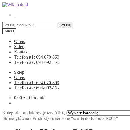
Przejdź
Przejdź
do
do
.
nawigacji
treści
Szukaj:
Szukaj
Menu
O nas
Sklep
Kontakt
Telefon #1: 694 070 869
Telefon #2: 694-092-172
Sklep
O nas
Telefon #1: 694 070 869
Telefon #2: 694-092-172
0,00
zł
0 Produkt
Kategorie produktów (rozwiń listę)
Strona główna
/
Produkty oznaczone “szufla do Kubota R065”