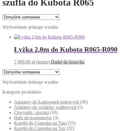
szufla do Kubota R065
Wyświetlanie jednego wyniku
Łyżka 2,0m do Kubota R065-R090
7 990,00
zł
(brutto)
Dodaj do koszyka
Wyświetlanie jednego wyniku
Kategorie produktów
Adaptery do Ładowarek kołowych
(30)
Adaptery do wózków widłowych
(5)
Chwytaki / dociski
(10)
Haki do kontenerów
(3)
Karetki do Ciągnika na Tura
(23)
Karetki do Ciągnika na Tuz
(22)