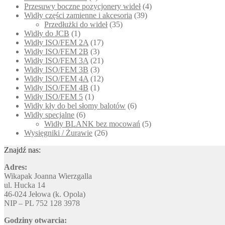
Przesuwy boczne pozycjonery wideł
(4)
Widły części zamienne i akcesoria
(39)
Przedłużki do wideł
(35)
Widły do JCB
(1)
Widły ISO/FEM 2A
(17)
Widły ISO/FEM 2B
(3)
Widły ISO/FEM 3A
(21)
Widły ISO/FEM 3B
(3)
Widły ISO/FEM 4A
(12)
Widły ISO/FEM 4B
(1)
Widły ISO/FEM 5
(1)
Widły kły do bel słomy balotów
(6)
Widły specjalne
(6)
Widły BLANK bez mocowań
(5)
Wysięgniki / Żurawie
(26)
Znajdź nas:
Adres:
Wikapak Joanna Wierzgalla
ul. Hucka 14
46-024 Jełowa (k. Opola)
NIP – PL 752 128 3978
Godziny otwarcia: