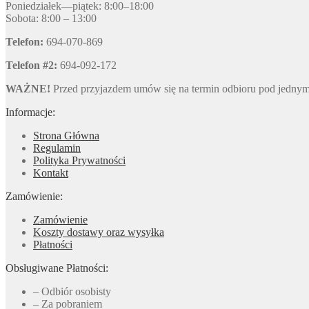
Poniedziałek—piątek: 8:00–18:00
Sobota: 8:00 – 13:00
Telefon:
694-070-869
Telefon #2:
694-092-172
WAŻNE!
Przed przyjazdem umów się na termin odbioru pod jedny
Informacje:
Strona Główna
Regulamin
Polityka Prywatności
Kontakt
Zamówienie:
Zamówienie
Koszty dostawy oraz wysyłka
Płatności
Obsługiwane Płatności:
– Odbiór osobisty
– Za pobraniem